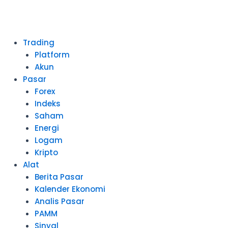
Lewati
ke
konten
Menu
Trading
Platform
Akun
Pasar
Forex
Indeks
Saham
Energi
Logam
Kripto
Alat
Berita Pasar
Kalender Ekonomi
Analis Pasar
PAMM
Sinyal