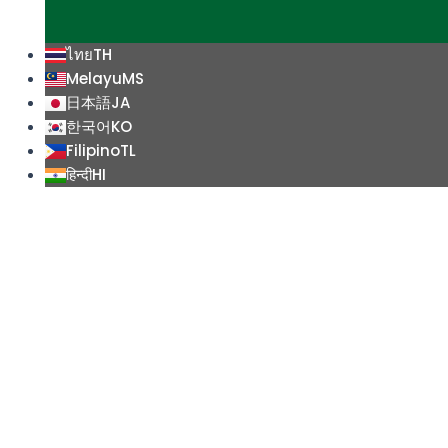
ไทย
TH
Melayu
MS
日本語
JA
한국어
KO
Filipino
TL
हिन्दी
HI