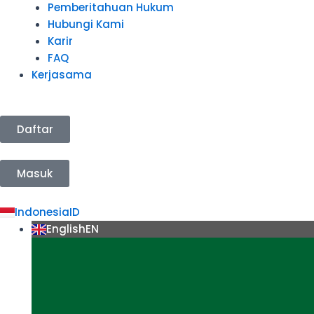
Pemberitahuan Hukum
Hubungi Kami
Karir
FAQ
Kerjasama
Daftar
Masuk
Indonesia
ID
English
EN