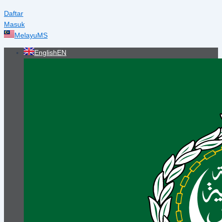
Daftar
Masuk
Melayu
MS
English
EN