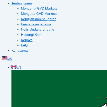
Tentang kami
Mengenai GVD Markets
Mengapa GVD Markets
Kepujian dan Anugerah
Pencapaian jenama
Notis Undang-undang
Hubungi Kami
Kerjaya
FAQ
Kerjasama
MS
EN