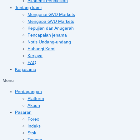
Akademi Pendidikan
Tentang kami
Mengenai GVD Markets
Mengapa GVD Markets
Kepujian dan Anugerah
Pencapaian jenama
Notis Undang-undang
Hubungi Kami
Kerjaya
FAQ
Kerjasama
Menu
Perdagangan
Platform
Akaun
Pasaran
Forex
Indeks
Stok
Tenaga