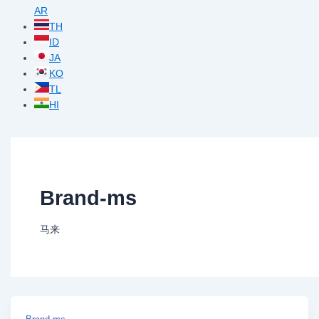
AR
TH
ID
JA
KO
TL
HI
Brand-ms
马来