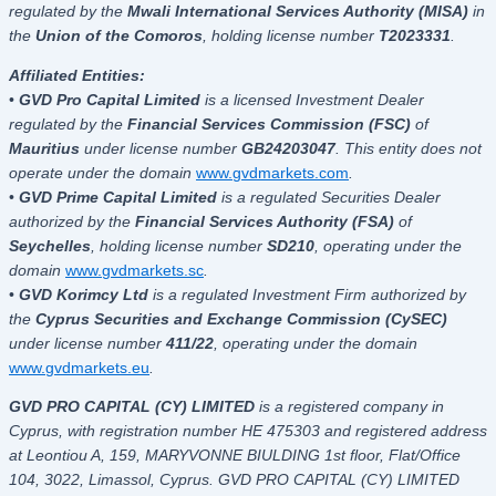
regulated by the
Mwali International Services Authority (MISA)
in
the
Union of the Comoros
, holding license number
T2023331
.
Affiliated Entities:
•
GVD Pro Capital Limited
is a licensed Investment Dealer
regulated by the
Financial Services Commission (FSC)
of
Mauritius
under license number
GB24203047
. This entity does not
operate under the domain
www.gvdmarkets.com
.
•
GVD Prime Capital Limited
is a regulated Securities Dealer
authorized by the
Financial Services Authority (FSA)
of
Seychelles
, holding license number
SD210
, operating under the
domain
www.gvdmarkets.sc
.
•
GVD Korimcy Ltd
is a regulated Investment Firm authorized by
the
Cyprus Securities and Exchange Commission (CySEC)
under license number
411/22
, operating under the domain
www.gvdmarkets.eu
.
GVD PRO CAPITAL (CY) LIMITED
is a registered company in
Cyprus, with registration number HE 475303 and registered address
at Leontiou A, 159, MARYVONNE BIULDING 1st floor, Flat/Office
104, 3022, Limassol, Cyprus. GVD PRO CAPITAL (CY) LIMITED