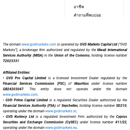
อาชีพ
คำถามที่พบบ่อย
The domain
www.gvdmarkets.com
is operated by
GVD Markets Capital Ltd
(“GVD
Markets”), a brokerage firm authorized and regulated by the
Mwali International
Services Authority (MISA)
in the
Union of the Comoros
, holding license number
T2023331
.
Affiliated Entities:
•
GVD Pro Capital Limited
is a licensed Investment Dealer regulated by the
Financial Services Commission (FSC)
of
Mauritius
under license number
GB24203047
. This entity does not operate under the domain
www.gvdmarkets.com
.
•
GVD Prime Capital Limited
is a regulated Securities Dealer authorized by the
Financial Services Authority (FSA)
of
Seychelles
, holding license number
SD210
,
operating under the domain
www.gvdmarkets.sc
.
•
GVD Korimcy Ltd
is a regulated Investment Firm authorized by the
Cyprus
Securities and Exchange Commission (CySEC)
under license number
411/22
,
operating under the domain
www.gvdmarkets.eu
.