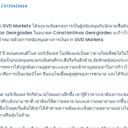
g
/
07/04/2024
24 GVD Markets ได้ลงนามข้อตกลงการเป็นผู้สนับสนุนกับนักมวยชื่อดั
s Georgiades ในอนาคต Constantinos Georgiades จะก้าวไปสู่เ
เป้าหมายด้วยการสนับสนุนทางการเงินจาก GVD Markets
22 ปี คอนสแตนติโนส จอร์เจียเดส ไม่เพียงแต่เป็นดาวดวงใหม่ที่สดใส
ยังเป็นกองหนุนหน่วยรบพิเศษที่กระตือรือร้นอีกด้วย อัตลักษณ์สองปร
ารทหารได้ปลูกฝังความอุตสาหะและความกล้าหาญของเขาในการก้าวไป
คือการเป็นแชมป์โลก ยืนบนโพเดี้ยมสูงสุดของการชกมวย และได้รับเกี
จอร์เจียเดส รักกีฬามวยไทยอย่างลึกซึ้ง เขารู้ดีว่าหากเขาต้องการแข่ง
วทีระดับนานาชาติ เขาต้องใช้ความพยายามและความพยายามมากขึ้น เ
ิม ซึ่งเป็นจุดเริ่มต้นให้เขาได้ทำตามความฝันและเห็นความพยายามอย่างไม่ห
างคืนนับไม่ถ้วน