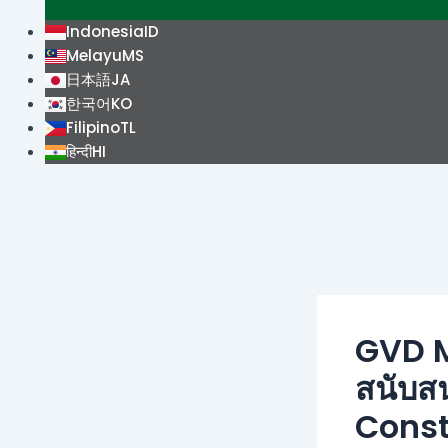
Indonesia
ID
Melayu
MS
日本語
JA
한국어
KO
Filipino
TL
हिन्दी
HI
GVD M
สนับสน
Const