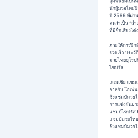
ลุมพินียิมเป็น
นักสู้มวยไทยฝี
ปี 2566 ที่ผ่
คนว่าเป็น “ถ
ที่มีชื่อเสียงโด่
ภายใต้การฝึกอ
รวดเร็ว ประวั
มวยไทยยุโรปป
ไซปรัส
เลเมเซีย แชมเ
อาหรับ โอเพ่น
ชิงแชมป์มวยไ
การแข่งขันม
แชมป์ไซปรัส K
แชมป์มวยไทย
ชิงแชมป์มวย