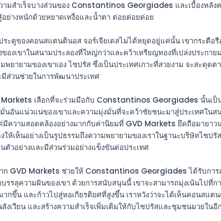
วามสำเร็จบางส่วนของ Constantinos Georgiades และเบื้องหลังค
อสู้อย่างหนักด้วยหยาดเหงื่อและน้ำตา ต่อยต่อยต่อย
ประตูของคอนสแตนตินอส จอร์เจียเดสไม่ได้หยุดอยู่แค่นั้น เขากระตือรื
งของเขาในสนามประลองที่ใหญ่กว่าและคว้าเหรียญทองที่เปล่งประกายมา
วามพยายามของเขาเอง ไซปรัส ซึ่งเป็นประเทศเกาะที่สวยงาม จะสะดุดต
ะมีส่วนช่วยในการพัฒนาประเทศ
D Markets เลือกที่จะร่วมมือกับ Constantinos Georgiades นั้นเป็
งมั่นอันแน่วแน่ของเขาและความมุ่งมั่นที่จะคว้าชัยชนะมาสู่ประเทศในส
ยงแต่มีความสอดคล้องอย่างมากกับค่านิยมที่ GVD Markets ยึดถือมายาวนา
ดงให้เห็นอย่างเป็นรูปธรรมถึงความพยายามของเราในฐานะบริษัทไซปรั
ป็นตัวอย่างและมีส่วนร่วมอย่างแข็งขันต่อประเทศ
จาก GVD Markets ช่วยให้ Constantinos Georgiades ได้รับการส
่อบรรลุความฝันของเขา ด้วยการสนับสนุนนี้ เขาจะสามารถมุ่งเน้นไปที่ก
ากขึ้น และก้าวไปสู่หอเกียรติยศที่สูงขึ้น เราหวังว่าจะได้เห็นคอนสแตน
ังเวียน และสร้างความสำเร็จเพิ่มเติมให้กับไซปรัสและชุมชนมวยในอีกไม