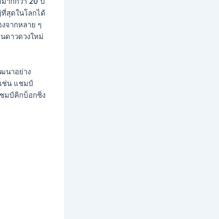
จมากกว่า 20 ปี
่ที่สุดในโลกได้
ย่องจากหลาย ๆ
็นดาวดวงใหม่
พัฒนาอย่าง
เช่น แชมป์
ป์คิกบ็อกซิ่ง