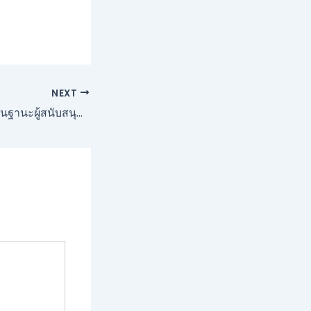
NEXT
GVD ทำการตลาดในฐานะผู้สนับสนุนระดับ Platinum เพื่อรับ “โปรแกรมพันธมิตร IB ที่ดีที่สุด”